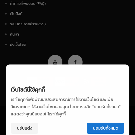
คำถามที่พบบ่อย (FAQ)
เว็บลิงก์
ระบบกระจายข่าว(RSS)
ค้นหา
ผังเว็บไซต์
เว็บไซต์นี้ใช้คุกกี้
เราใช้คุกกี้เพื่อพัฒนาประสบการณ์การใช้งานเว็บไซต์ และเพื่อ
วิเคราะห์การใช้งานเว็บไซต์ของคุณ โดยการคลิก "ยอมรับทั้งหมด"
แสดงว่าคุณยินยอมให้เราใช้คุกกี้
นโยบายเว็บไซต์
|
นโยบายคุกกี้
จำนวนผู้เข้าชมเว็บไซต์ วันนี้ : 199 เดือนนี้ : 1,948 ปีนี้ : 56,104
ปรับแต่ง
ยอมรับทั้งหมด