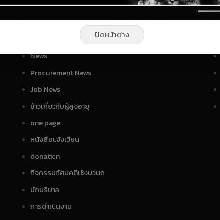
News
S
ปิดหน้าต่าง
Gallery
News
Procurement News
Job News
ข้าวเกี่ยวกับผู้สูงอายุ
one page
หนังสือแจ้งเวียน
donation
กิจกรรมทัศนคติเชิงบวนก
นักบริบาล
การดำเนินงาน