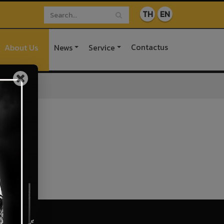
TH
EN
Contactus
About Us
News
Service