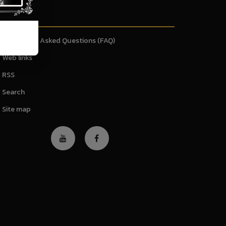
ervice
Frequently Asked Questions (FAQ)
Web links
RSS
Search
Site map